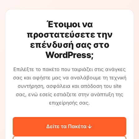
συμπεριλαμβανομένων WooCommerce, Easy Digital
Downloads και membership plugins. Είμαστε ιδιαίτερα
προσεκτικοί με τις ενημερώσεις eCommerce,
Έτοιμοι να
δοκιμάζοντάς τες διεξοδικά για να διασφαλίσουμε ότι
δεν υπάρχει διακοπή στη διαδικασία checkout ή στα
προστατεύσετε την
δεδομένα προϊόντων σας.
επένδυσή σας στο
WordPress;
Επιλέξτε το πακέτο που ταιριάζει στις ανάγκες
σας και αφήστε μας να αναλάβουμε τη τεχνική
συντήρηση, ασφάλεια και απόδοση του site
σας, ενώ εσείς εστιάζετε στην ανάπτυξη της
επιχείρησής σας.
Δείτε τα Πακέτα