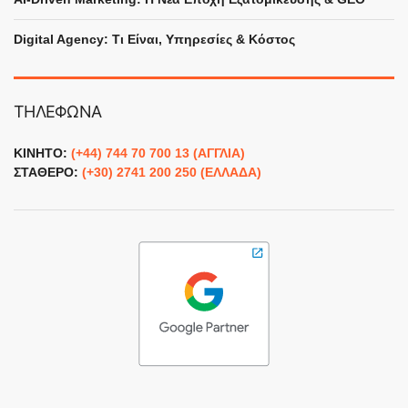
Γεια χαρά! Είμαι ο AI βοηθός του 
Digital Agency: Τι Είναι, Υπηρεσίες & Κόστος
Γιώργου - πώς θα μπορούσα να σε 
βοηθήσω σήμερα;
ΤΗΛΕΦΩΝΑ
ΚΙΝΗΤΟ:
(+44) 744 70 700 13 (ΑΓΓΛΙΑ)
ΣΤΑΘΕΡΟ:
(+30) 2741 200 250 (ΕΛΛΑΔΑ)