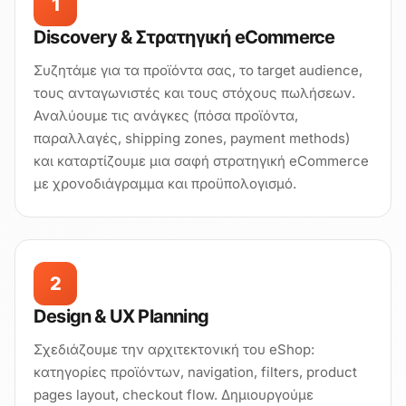
1
Discovery & Στρατηγική eCommerce
Συζητάμε για τα προϊόντα σας, το target audience,
τους ανταγωνιστές και τους στόχους πωλήσεων.
Αναλύουμε τις ανάγκες (πόσα προϊόντα,
παραλλαγές, shipping zones, payment methods)
και καταρτίζουμε μια σαφή στρατηγική eCommerce
με χρονοδιάγραμμα και προϋπολογισμό.
2
Digital Bang AI assistant
×
Answers based on this website
Design & UX Planning
Σχεδιάζουμε την αρχιτεκτονική του eShop:
Γεια χαρά! Είμαι ο AI βοηθός του 
Γιώργου - πώς θα μπορούσα να σε 
κατηγορίες προϊόντων, navigation, filters, product
βοηθήσω σήμερα;
pages layout, checkout flow. Δημιουργούμε