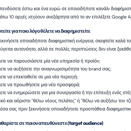
πενδύσετε έστω και ένα ευρώ σε οποιοδήποτε κανάλι διαφήμισης,
τω 10 αρχές ισχύουν ανεξάρτητα από το αν επιλέξετε Google Ad
φτείτε για ποιο λόγο θέλετε να διαφημιστείτε
εκινήσετε οποιαδήποτε διαφημιστική ενέργεια, σκεφτείτε καλά το
ύγεται αυτονόητο, αλλά σε πολλές περιπτώσεις δεν είναι ξεκάθα
ετε να παρουσιάσετε μία νέα υπηρεσία ή προϊόν;
ετε να αυξήσετε την αναγνωρισιμότητα του brand σας;
ετε να επεκταθείτε σε μια νέα περιοχή;
ετε να προωθήσετε μια νέα προσφορά;
ετε να ενημερώσετε για μια συνεργασία ή την επίτευξη ενός στό
ικό και αόριστο "θέλω νέους πελάτες" ή "θέλω να αυξήσω τον τζί
μέσα σας πριν ξεκινήσετε οποιαδήποτε προσπάθεια διαφημιστι
αθαρίστε σε ποιον απευθύνεστε (target audience)