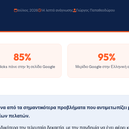
Ιούλιος 2026
14 λεπτά ανάγνωσης
Γιώργος Παπαθεοδώρου
85%
95%
licks πάνε στην 1η σελίδα Google
Μερίδιο Google στην Ελληνική 
να από τα σημαντικότερα προβλήματα που αντιμετωπίζει μ
έων πελατών.
ιδικότερα την τελευταία δεκαετία, με την πανδημία να έχει φέρει