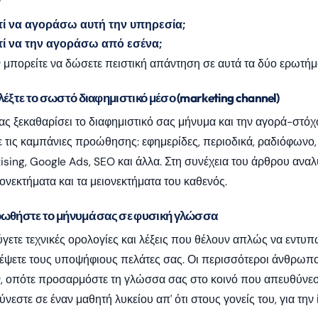
τί να αγοράσω αυτή την υπηρεσία;
τί να την αγοράσω από εσένα;
 μπορείτε να δώσετε πειστική απάντηση σε αυτά τα δύο ερωτήμ
λέξτε το σωστό διαφημιστικό μέσο (marketing channel)
ς ξεκαθαρίσει το διαφημιστικό σας μήνυμα και την αγορά-στόχο,
ε τις καμπάνιες προώθησης: εφημερίδες, περιοδικά, ραδιόφωνο, 
ising, Google Ads, SEO και άλλα. Στη συνέχεια του άρθρου αναλ
ονεκτήματα και τα μειονεκτήματα του καθενός.
οωθήστε το μήνυμά σας σε φυσική γλώσσα
ετε τεχνικές ορολογίες και λέξεις που θέλουν απλώς να εντυπ
ψετε τους υποψήφιους πελάτες σας. Οι περισσότεροι άνθρωποι 
ν, οπότε προσαρμόστε τη γλώσσα σας στο κοινό που απευθύνεσ
νεστε σε έναν μαθητή λυκείου απ' ότι στους γονείς του, για την