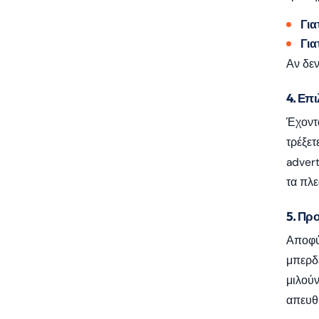
Για
Για
Αν δεν
4. Επι
Έχοντα
τρέξετ
advert
τα πλε
5. Πρ
Αποφύγ
μπερδέ
μιλού
απευθύ