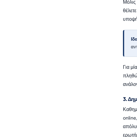
Μόλις 
θέλετε
υποψή
Ιδ
αν
Για μί
πληθώ
ανάλογ
3. Δη
Καθημε
online
απόλυτ
ερωτή