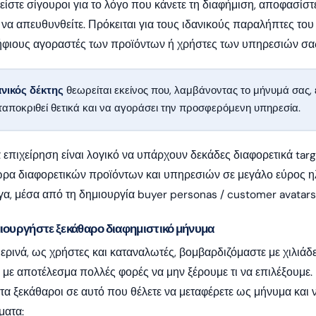
είστε σίγουροι για το λόγο που κάνετε τη διαφήμιση, αποφασίσ
 να απευθυνθείτε. Πρόκειται για τους ιδανικούς παραλήπτες το
φιους αγοραστές των προϊόντων ή χρήστες των υπηρεσιών σα
ανικός δέκτης
θεωρείται εκείνος που, λαμβάνοντας το μήνυμά σας, έ
ταποκριθεί θετικά και να αγοράσει την προσφερόμενη υπηρεσία.
α επιχείρηση είναι λογικό να υπάρχουν δεκάδες διαφορετικά t
ρα διαφορετικών προϊόντων και υπηρεσιών σε μεγάλο εύρος ηλ
α, μέσα από τη δημιουργία buyer personas / customer avatars
μιουργήστε ξεκάθαρο διαφημιστικό μήνυμα
ρινά, ως χρήστες και καταναλωτές, βομβαρδιζόμαστε με χιλιάδες
, με αποτέλεσμα πολλές φορές να μην ξέρουμε τι να επιλέξουμε. 
α ξεκάθαροι σε αυτό που θέλετε να μεταφέρετε ως μήνυμα και ν
ματα: