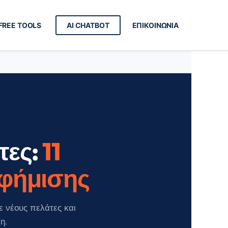
FREE TOOLS
AI CHATBOT
ΕΠΙΚΟΙΝΩΝΙΑ
τες:
11
αφήμισης
ε νέους πελάτες και
η.