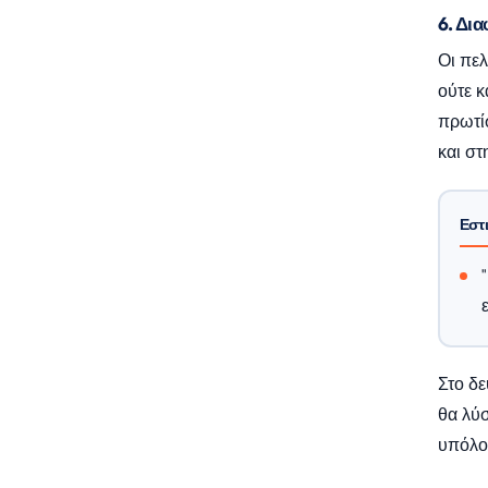
6. Δια
Οι πελ
ούτε κ
πρωτί
και στ
Εστι
Στο δε
θα λύσ
υπόλο