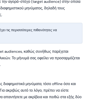
τε την αγορά-στόχο (target audience) στην οποία
υ διαφημιστικού μηνύματος, δηλαδή τους
ς.
χει τις περισσότερες πιθανότητες να
arget audiences, καθώς συνήθως παρέχεται
ικιών. Το μήνυμά σας οφείλει να προσαρμόζεται
.
 διαφημιστικά μηνύματα, τόσο offline όσο και
Για ακριβώς αυτό το λόγο, πρέπει να είστε
α απαντήσετε με ακρίβεια και πειθώ στα εξής δύο