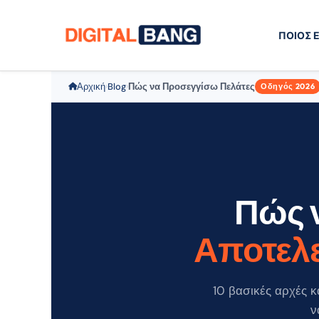
ΠΟΙΟΣ Ε
Αρχική
Blog
Πώς να Προσεγγίσω Πελάτες
›
›
Οδηγός 2026
Πώς 
Αποτελε
10 βασικές αρχές κ
ν