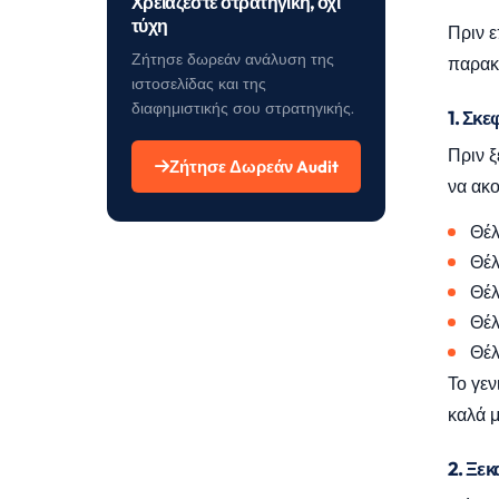
Χρειάζεστε στρατηγική, όχι
τύχη
Πριν ε
Ζήτησε δωρεάν ανάλυση της
παρακά
ιστοσελίδας και της
διαφημιστικής σου στρατηγικής.
1. Σκε
Πριν ξ
Ζήτησε Δωρεάν Audit
να ακο
Θέλ
Θέλ
Θέλ
Θέλ
Θέλ
Το γεν
καλά 
2. Ξεκ