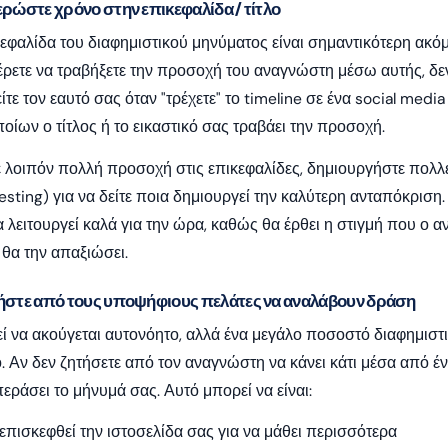
ερώστε χρόνο στην επικεφαλίδα / τίτλο
εφαλίδα του διαφημιστικού μηνύματος είναι σημαντικότερη ακόμα 
ρετε να τραβήξετε την προσοχή του αναγνώστη μέσω αυτής, δεν
ίτε τον εαυτό σας όταν "τρέχετε" το timeline σε ένα social media
οίων ο τίτλος ή το εικαστικό σας τραβάει την προσοχή.
λοιπόν πολλή προσοχή στις επικεφαλίδες, δημιουργήστε πολλές
esting) για να δείτε ποια δημιουργεί την καλύτερη ανταπόκριση.
 λειτουργεί καλά για την ώρα, καθώς θα έρθει η στιγμή που ο 
θα την απαξιώσει.
τήστε από τους υποψήφιους πελάτες να αναλάβουν δράση
ί να ακούγεται αυτονόητο, αλλά ένα μεγάλο ποσοστό διαφημιστ
. Αν δεν ζητήσετε από τον αναγνώστη να κάνει κάτι μέσα από έν
ράσει το μήνυμά σας. Αυτό μπορεί να είναι:
επισκεφθεί την ιστοσελίδα σας για να μάθει περισσότερα