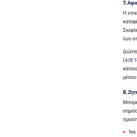
7. Αφι
Η επικ
καταφέ
Σκεφτε
των οπ
Δώστε 
(A/B T
κάποια
μέσου 
8. Ζη
Μπορε
σημείο
προσπε
Να 