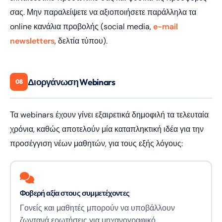
σας. Μην παραλείψετε να αξιοποιήσετε παράλληλα τα
online κανάλια προβολής (social media,
e-mail
newsletters
, δελτία τύπου).
Διοργάνωση Webinars
08
Τα webinars έχουν γίνει εξαιρετικά δημοφιλή τα τελευταία
χρόνια, καθώς αποτελούν μία καταπληκτική ιδέα για την
προσέγγιση νέων μαθητών, για τους εξής λόγους:
Digital Bang AI assistant
×
Answers based on this website
Γεια χαρά! Είμαι ο AI βοηθός του Γιώργου 
Φοβερή αξία στους συμμετέχοντες
- πώς θα μπορούσα να σε βοηθήσω 
Γονείς και μαθητές μπορούν να υποβάλλουν
σήμερα;
ζωντανά ερωτήσεις για μηχανογραφικό,