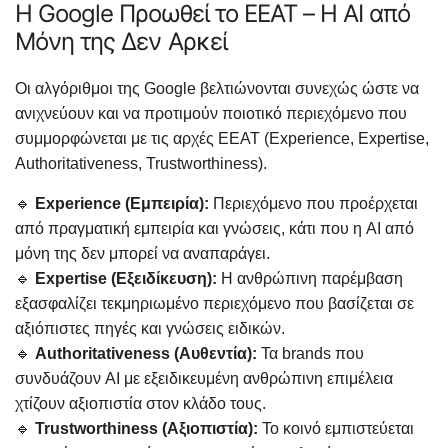
Η Google Προωθεί το EEAT – Η AI από
Μόνη της Δεν Αρκεί
Οι αλγόριθμοι της Google βελτιώνονται συνεχώς ώστε να
ανιχνεύουν και να προτιμούν ποιοτικό περιεχόμενο που
συμμορφώνεται με τις αρχές EEAT (Experience, Expertise,
Authoritativeness, Trustworthiness).
🔹
Experience (Εμπειρία):
Περιεχόμενο που προέρχεται
από πραγματική εμπειρία και γνώσεις, κάτι που η AI από
μόνη της δεν μπορεί να αναπαράγει.
🔹
Expertise (Εξειδίκευση):
Η ανθρώπινη παρέμβαση
εξασφαλίζει τεκμηριωμένο περιεχόμενο που βασίζεται σε
αξιόπιστες πηγές και γνώσεις ειδικών.
🔹
Authoritativeness (Αυθεντία):
Τα brands που
συνδυάζουν AI με εξειδικευμένη ανθρώπινη επιμέλεια
χτίζουν αξιοπιστία στον κλάδο τους.
🔹
Trustworthiness (Αξιοπιστία):
Το κοινό εμπιστεύεται