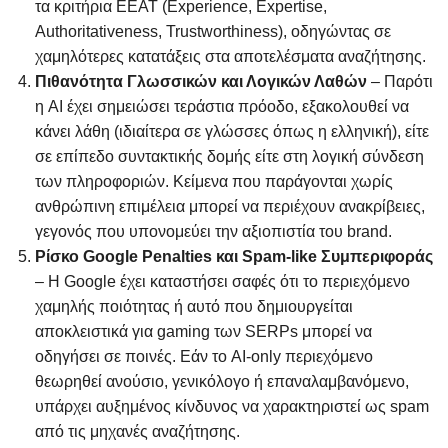
τα κριτήρια EEAT (Experience, Expertise,
Authoritativeness, Trustworthiness), οδηγώντας σε
χαμηλότερες κατατάξεις στα αποτελέσματα αναζήτησης.
Πιθανότητα Γλωσσικών και Λογικών Λαθών
– Παρότι
η AI έχει σημειώσει τεράστια πρόοδο, εξακολουθεί να
κάνει λάθη (ιδιαίτερα σε γλώσσες όπως η ελληνική), είτε
σε επίπεδο συντακτικής δομής είτε στη λογική σύνδεση
των πληροφοριών. Κείμενα που παράγονται χωρίς
ανθρώπινη επιμέλεια μπορεί να περιέχουν ανακρίβειες,
γεγονός που υπονομεύει την αξιοπιστία του brand.
Ρίσκο Google Penalties και Spam-like Συμπεριφοράς
– Η Google έχει καταστήσει σαφές ότι το περιεχόμενο
χαμηλής ποιότητας ή αυτό που δημιουργείται
αποκλειστικά για gaming των SERPs μπορεί να
οδηγήσει σε ποινές. Εάν το AI-only περιεχόμενο
θεωρηθεί ανούσιο, γενικόλογο ή επαναλαμβανόμενο,
υπάρχει αυξημένος κίνδυνος να χαρακτηριστεί ως spam
από τις μηχανές αναζήτησης.