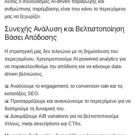
Αυτός ο συνδυασμός AI-driven παραγωγής και
ανθρώπινης παρέμβασης είναι που κάνει το περιεχόμενο
μας να ξεχωρίζει.
Συνεχής Ανάλυση και Βελτιστοποίηση
Βάσει Απόδοσης
Η στρατηγική μας δεν τελειώνει με τη δημοσίευση του
περιεχομένου. Χρησιμοποιούμε AI-powered analytics για
να παρακολουθούμε την απόδοση και να κάνουμε data-
driven βελτιώσεις.
📊 Αναλύουμε το engagement, το conversion rate και τις
κατατάξεις SEO.
Digital Bang AI assistant
×
Answers based on this website
📊 Προσαρμόζουμε και ανανεώνουμε το περιεχόμενο για να
διατηρούμε τη δυναμική του.
Γεια χαρά! Είμαι ο AI βοηθός του Γιώργου 
📊 Δοκιμάζουμε A/B variations για να βελτιστοποιούμε
- πώς θα μπορούσα να σε βοηθήσω 
τίτλους, meta descriptions και CTAs.
σήμερα;