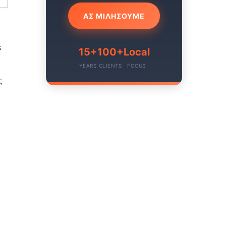
ΑΣ ΜΙΛΗΣΟΥΜΕ
s
15+
100+
Local
YEARS
CLIENTS
FOCUS
ς