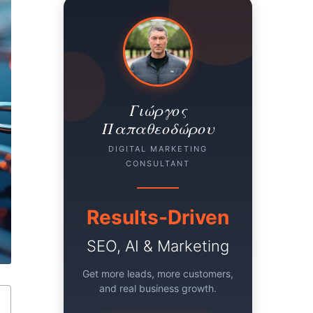
Γιώργος
Παπαθεοδώρου
DIGITAL MARKETING
CONSULTANT
Results-Driven
SEO, AI & Marketing
Get more leads, more customers,
and real business growth.