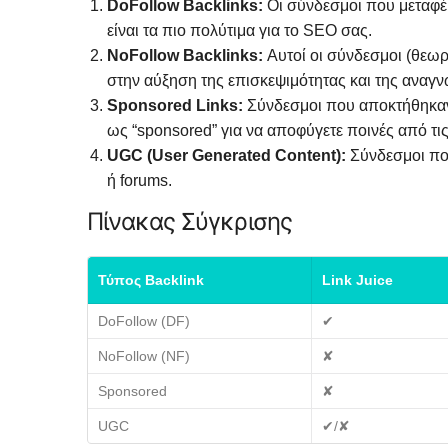
DoFollow Backlinks:
Οι σύνδεσμοι που μεταφέρ
είναι τα πιο πολύτιμα για το SEO σας.
NoFollow Backlinks:
Αυτοί οι σύνδεσμοι (θεωρ
στην αύξηση της επισκεψιμότητας και της αναγν
Sponsored Links:
Σύνδεσμοι που αποκτήθηκαν
ως “sponsored” για να αποφύγετε ποινές από τι
UGC (User Generated Content):
Σύνδεσμοι πο
ή forums.
Πίνακας Σύγκρισης
Τύπος Backlink
Link Juice
DoFollow (DF)
✔
NoFollow (NF)
✘
Sponsored
✘
UGC
✔/✘