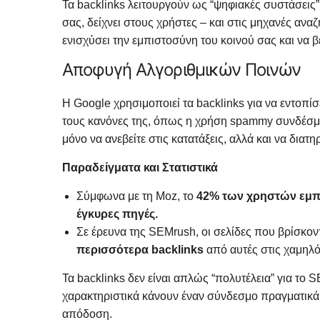
Τα backlinks λειτουργούν ως “ψηφιακές συστάσεις”.
σας, δείχνει στους χρήστες – και στις μηχανές αναζ
ενισχύσει την εμπιστοσύνη του κοινού σας και να 
Αποφυγή Αλγοριθμικών Ποινών
Η Google χρησιμοποιεί τα backlinks για να εντοπί
τους κανόνες της, όπως η χρήση spammy συνδέσμων
μόνο να ανεβείτε στις κατατάξεις, αλλά και να δια
Παραδείγματα και Στατιστικά
Σύμφωνα με τη Moz, το
42% των χρηστών εμπι
έγκυρες πηγές.
Σε έρευνα της SEMrush, οι σελίδες που βρίσκον
περισσότερα backlinks
από αυτές στις χαμηλό
Τα backlinks δεν είναι απλώς “πολυτέλεια” για το 
χαρακτηριστικά κάνουν έναν σύνδεσμο πραγματικά π
απόδοση.