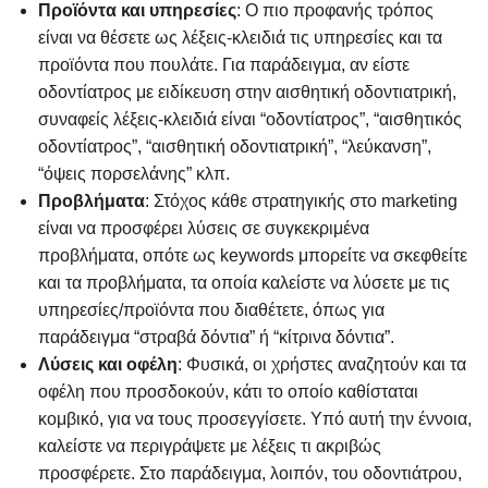
Προϊόντα και υπηρεσίες
: Ο πιο προφανής τρόπος
είναι να θέσετε ως λέξεις-κλειδιά τις υπηρεσίες και τα
προϊόντα που πουλάτε. Για παράδειγμα, αν είστε
οδοντίατρος με ειδίκευση στην αισθητική οδοντιατρική,
συναφείς λέξεις-κλειδιά είναι “οδοντίατρος”, “αισθητικός
οδοντίατρος”, “αισθητική οδοντιατρική”, “λεύκανση”,
“όψεις πορσελάνης” κλπ.
Προβλήματα
: Στόχος κάθε στρατηγικής στο marketing
είναι να προσφέρει λύσεις σε συγκεκριμένα
προβλήματα, οπότε ως keywords μπορείτε να σκεφθείτε
και τα προβλήματα, τα οποία καλείστε να λύσετε με τις
υπηρεσίες/προϊόντα που διαθέτετε, όπως για
παράδειγμα “στραβά δόντια” ή “κίτρινα δόντια”.
Λύσεις και οφέλη
: Φυσικά, οι χρήστες αναζητούν και τα
οφέλη που προσδοκούν, κάτι το οποίο καθίσταται
κομβικό, για να τους προσεγγίσετε. Υπό αυτή την έννοια,
καλείστε να περιγράψετε με λέξεις τι ακριβώς
προσφέρετε. Στο παράδειγμα, λοιπόν, του οδοντιάτρου,