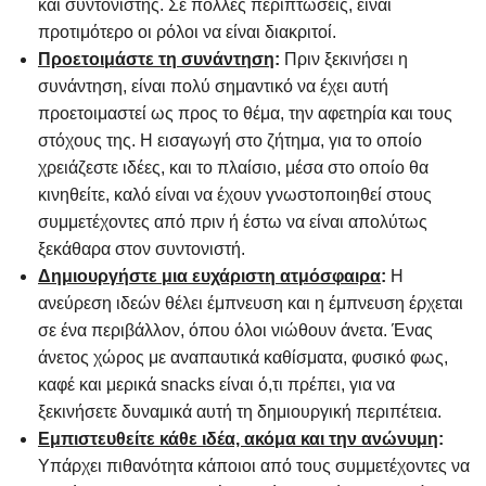
και συντονιστής. Σε πολλές περιπτώσεις, είναι
προτιμότερο οι ρόλοι να είναι διακριτοί.
Προετοιμάστε τη συνάντηση
:
Πριν ξεκινήσει η
συνάντηση, είναι πολύ σημαντικό να έχει αυτή
προετοιμαστεί ως προς το θέμα, την αφετηρία και τους
στόχους της. Η εισαγωγή στο ζήτημα, για το οποίο
χρειάζεστε ιδέες, και το πλαίσιο, μέσα στο οποίο θα
κινηθείτε, καλό είναι να έχουν γνωστοποιηθεί στους
συμμετέχοντες από πριν ή έστω να είναι απολύτως
ξεκάθαρα στον συντονιστή.
Δημιουργήστε μια ευχάριστη ατμόσφαιρα
:
Η
ανεύρεση ιδεών θέλει έμπνευση και η έμπνευση έρχεται
σε ένα περιβάλλον, όπου όλοι νιώθουν άνετα. Ένας
άνετος χώρος με αναπαυτικά καθίσματα, φυσικό φως,
καφέ και μερικά snacks είναι ό,τι πρέπει, για να
ξεκινήσετε δυναμικά αυτή τη δημιουργική περιπέτεια.
Εμπιστευθείτε κάθε ιδέα, ακόμα και την ανώνυμη
:
Υπάρχει πιθανότητα κάποιοι από τους συμμετέχοντες να