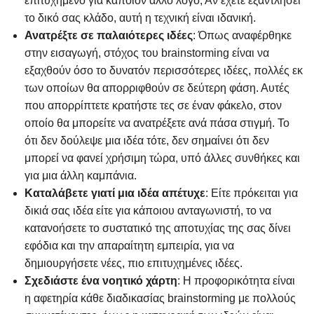
επιτυχημένο για κάποιον άλλο λόγο; Αν έχετε εξαντλήσει
το δικό σας κλάδο, αυτή η τεχνική είναι ιδανική.
Ανατρέξτε σε παλαιότερες ιδέες
: Όπως αναφέρθηκε
στην εισαγωγή, στόχος του brainstorming είναι να
εξαχθούν όσο το δυνατόν περισσότερες ιδέες, πολλές εκ
των οποίων θα απορριφθούν σε δεύτερη φάση. Αυτές
που απορρίπτετε κρατήστε τες σε έναν φάκελο, στον
οποίο θα μπορείτε να ανατρέξετε ανά πάσα στιγμή. Το
ότι δεν δούλεψε μια ιδέα τότε, δεν σημαίνει ότι δεν
μπορεί να φανεί χρήσιμη τώρα, υπό άλλες συνθήκες και
για μια άλλη καμπάνια.
Καταλάβετε γιατί μια ιδέα απέτυχε
: Είτε πρόκειται για
δικιά σας ιδέα είτε για κάποιου ανταγωνιστή, το να
κατανοήσετε το συστατικό της αποτυχίας της σας δίνει
εφόδια και την απαραίτητη εμπειρία, για να
δημιουργήσετε νέες, πιο επιτυχημένες ιδέες.
Σχεδιάστε ένα νοητικό χάρτη
: Η προφορικότητα είναι
η αφετηρία κάθε διαδικασίας brainstorming με πολλούς