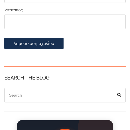
Ιστότοπος
SEARCH THE BLOG
Search
Sear
for: