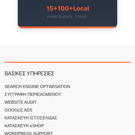
15+
100+
Local
YEARS
CLIENTS
FOCUS
ΒΑΣΙΚΕΣ ΥΠΗΡΕΣΙΕΣ
SEARCH ENGINE OPTIMISATION
Digital Bang AI assistant
ΣΥΓΓΡΑΦΗ ΠΕΡΙΕΧΟΜΕΝΟΥ
×
Answers based on this website
WEBSITE AUDIT
GOOGLE ADS
Γεια χαρά! Είμαι ο AI βοηθός του Γιώργου 
ΚΑΤΑΣΚΕΥΗ ΙΣΤΟΣΕΛΙΔΑΣ
- πώς θα μπορούσα να σε βοηθήσω 
ΚΑΤΑΣΚΕΥΗ eSHOP
σήμερα;
WORDPRESS SUPPORT