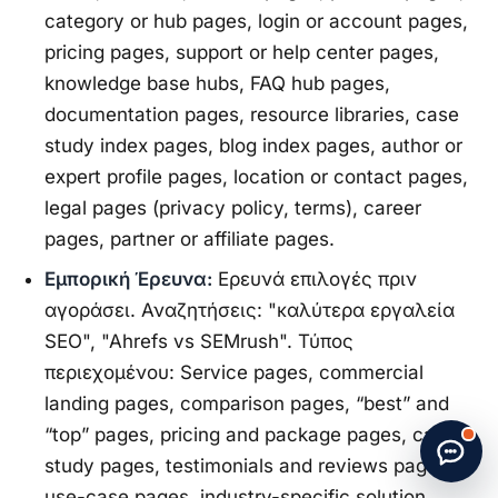
category or hub pages, login or account pages,
pricing pages, support or help center pages,
knowledge base hubs, FAQ hub pages,
documentation pages, resource libraries, case
study index pages, blog index pages, author or
expert profile pages, location or contact pages,
legal pages (privacy policy, terms), career
pages, partner or affiliate pages.
Εμπορική Έρευνα:
Ερευνά επιλογές πριν
αγοράσει. Αναζητήσεις: "καλύτερα εργαλεία
SEO", "Ahrefs vs SEMrush". Τύπος
περιεχομένου: Service pages, commercial
landing pages, comparison pages, “best” and
Start new chat
· Made by
G. Papatheodorou
“top” pages, pricing and package pages, case
study pages, testimonials and reviews pages,
use-case pages, industry-specific solution