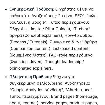
Ενημερωτική Πρόθεση:
Ο χρήστης θέλει να
μάθει κάτι. Αναζητήσεις: "τι είναι SEO", "πώς
δουλεύει η Google". Τύπος περιεχομένου:
Οδηγοί (Ultimate / Pillar Guides), “Τι είναι”
άρθρα (Concept explainers), How-to άρθρα
(Process / Tutorials), Συγκριτικά & “vs” άρθρα
(Comparison content), List-based content
(δομημένες λίστες), FAQ-style περιεχόμενο
(Question-driven), Thought leadership /
opinionated explainers.
Digital Bang AI assistant
×
Πλοηγητική Πρόθεση:
Ψάχνει για
Answers based on this website
συγκεκριμένη σελίδα/brand. Αναζητήσεις:
"Google Analytics σύνδεση", "Ahrefs τιμές".
Γεια χαρά! Είμαι ο AI βοηθός του 
Γιώργου - πώς θα μπορούσα να σε 
Τύπος περιεχομένου: Brand pages (homepage,
βοηθήσω σήμερα;
about, contact), service pages, product pages,