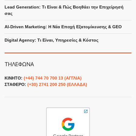
Lead Generation: Τι Είναι & Πώς Βοηθάει την Επιχείρησή
σας
Digital Bang AI assistant
×
Answers based on this website
AI-Driven Marketing: Η Νέα Εποχή Εξατομίκευσης & GEO
Γεια χαρά! Είμαι ο AI βοηθός του Γιώργου 
Digital Agency: Τι Είναι, Υπηρεσίες & Κόστος
- πώς θα μπορούσα να σε βοηθήσω 
σήμερα;
ΤΗΛΕΦΩΝΑ
ΚΙΝΗΤΟ:
(+44) 744 70 700 13 (ΑΓΓΛΙΑ)
ΣΤΑΘΕΡΟ:
(+30) 2741 200 250 (ΕΛΛΑΔΑ)