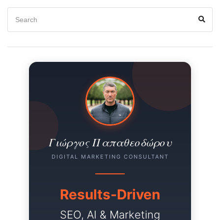
Search
Sear
for:
Γιώργος Παπαθεοδώρου
DIGITAL MARKETING CONSULTANT
Results-Driven
SEO, AI & Marketing