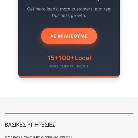
Get more leads, more customers, and real
business growth.
ΑΣ ΜΙΛΗΣΟΥΜΕ
15+
100+
Local
YEARS
CLIENTS
FOCUS
ΒΑΣΙΚΕΣ ΥΠΗΡΕΣΙΕΣ
SEARCH ENGINE OPTIMISATION