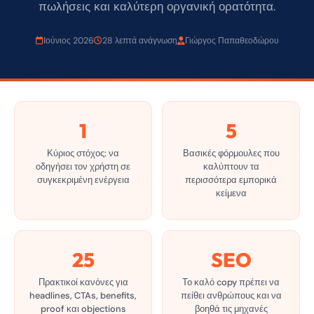
πωλήσεις και καλύτερη οργανική ορατότητα.
Ιούνιος 2026
28 λεπτά ανάγνωση
Γιώργος Παπαθεοδώρου
1
5
Κύριος στόχος: να
Βασικές φόρμουλες που
οδηγήσει τον χρήστη σε
καλύπτουν τα
συγκεκριμένη ενέργεια
περισσότερα εμπορικά
κείμενα
25
SEO
Πρακτικοί κανόνες για
Το καλό copy πρέπει να
headlines, CTAs, benefits,
πείθει ανθρώπους και να
proof και objections
βοηθά τις μηχανές