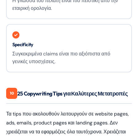
Η γλώσσα του πελάτη είναι πιο πειστική από την
εταιρική ορολογία.
Specificity
Συγκεκριμένα claims είναι πιο αξιόπιστα από
γενικές υποσχέσεις.
25 Copywriting Tips για Καλύτερες Μετατροπές
10
Digital Bang AI assistant
×
Answers based on this website
Τα tips που ακολουθούν λειτουργούν σε website pages,
Γεια χαρά! Είμαι ο AI βοηθός του Γιώργου 
ads, emails, product pages και landing pages. Δεν
- πώς θα μπορούσα να σε βοηθήσω 
σήμερα;
χρειάζεται να τα εφαρμόζεις όλα ταυτόχρονα. Χρειάζεται