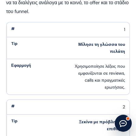
να τα διαλέγεις ανάλογα με το κοινό, το offer και το στάδιο
του funnel.
1
Μίλησε τη γλώσσα του
πελάτη
Χρησιμοποίησε λέξεις που
εμφανίζονται σε reviews,
calls και πραγματικές
ερωτήσεις.
2
Start new chat
· Made by
G. Papatheodorou
Ξεκίνα με πρόβλημα ή
επιθυμία