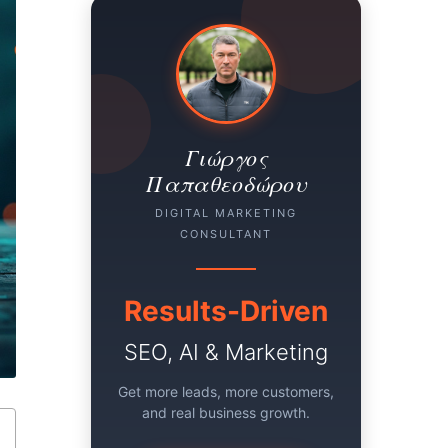
Γιώργος
Παπαθεοδώρου
DIGITAL MARKETING
CONSULTANT
Results-Driven
SEO, AI & Marketing
Get more leads, more customers,
and real business growth.