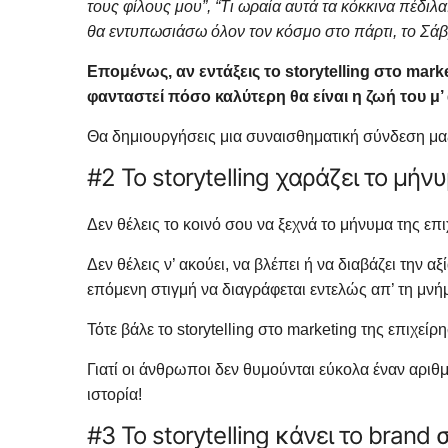
τους φίλους μου”, “Τι ωραία αυτά τα κόκκινα πέδιλ
θα εντυπωσιάσω όλον τον κόσμο στο πάρτι, το Σά
Επομένως, αν εντάξεις το storytelling στο mark
φανταστεί πόσο καλύτερη θα είναι η ζωή του μ’
Θα δημιουργήσεις μια συναισθηματική σύνδεση μαζί
#2 Το storytelling χαράζει το μή
Δεν θέλεις το κοινό σου να ξεχνά το μήνυμα της επιχ
Δεν θέλεις ν’ ακούει, να βλέπει ή να διαβάζει την 
επόμενη στιγμή να διαγράφεται εντελώς απ’ τη μνή
Τότε βάλε το storytelling στο marketing της επιχείρ
Γιατί οι άνθρωποι δεν θυμούνται εύκολα έναν αριθμ
ιστορία!
#3 Το storytelling κάνει το brand