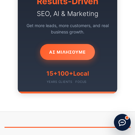
Results-Driven
SEO, AI & Marketing
Get more leads, more customers, and real
business growth.
ΑΣ ΜΙΛΗΣΟΥΜΕ
15+
100+
Local
YEARS
CLIENTS
FOCUS
Start new chat
· Made by
G. Papatheodorou